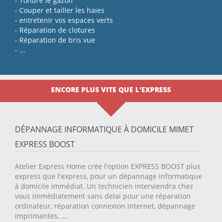
- Tondre le gazon
- Couper et tailler les haies
- entretenir vos espaces verts
- Réparation de clotures
- Réparation de bris vue
- ...
ENCORE PLUS VITE QUE L'EXPRESS
DÉPANNAGE INFORMATIQUE À DOMICILE MIMET
EXPRESS BOOST
Atelier Express Home crée l'option EXPRESS BOOST plus
express que l'express, pour un dépannage informatique
à domicile immédiat. Un technicien interviendra chez
vous immédiatement sans delai pour une réparation
ordinateur, réparation connexion internet, dépannage
imprimantes, ...