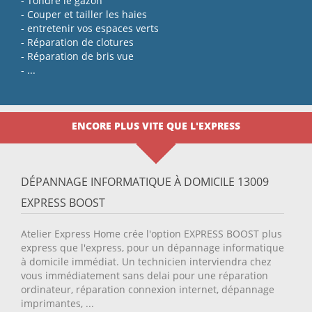
- Tondre le gazon
- Couper et tailler les haies
- entretenir vos espaces verts
- Réparation de clotures
- Réparation de bris vue
- ...
ENCORE PLUS VITE QUE L'EXPRESS
DÉPANNAGE INFORMATIQUE À DOMICILE 13009
EXPRESS BOOST
Atelier Express Home crée l'option EXPRESS BOOST plus
express que l'express, pour un dépannage informatique
à domicile immédiat. Un technicien interviendra chez
vous immédiatement sans delai pour une réparation
ordinateur, réparation connexion internet, dépannage
imprimantes, ...