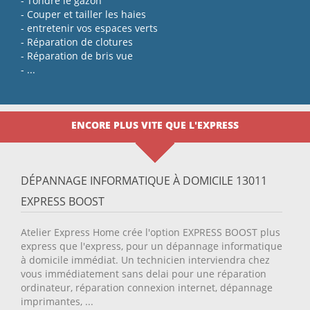
- Tondre le gazon
- Couper et tailler les haies
- entretenir vos espaces verts
- Réparation de clotures
- Réparation de bris vue
- ...
ENCORE PLUS VITE QUE L'EXPRESS
DÉPANNAGE INFORMATIQUE À DOMICILE 13011
EXPRESS BOOST
Atelier Express Home crée l'option EXPRESS BOOST plus
express que l'express, pour un dépannage informatique
à domicile immédiat. Un technicien interviendra chez
vous immédiatement sans delai pour une réparation
ordinateur, réparation connexion internet, dépannage
imprimantes, ...